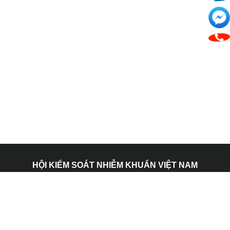
HỘI KIỂM SOÁT NHIỄM KHUẨN VIỆT NAM
Địa chỉ: 107 nội khu Mỹ Hưng, Phường Tân Hưng, Thành
Phố Hồ Chí Minh.
Email: admin@vnics.org