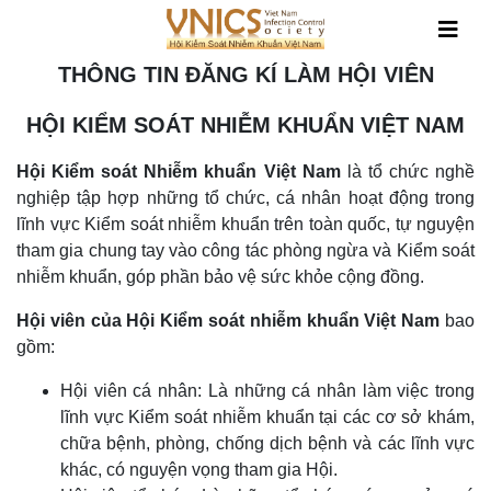
HỘI NGHỊ/HỘI THẢO
Thành viên
Tin tức
THÔNG TIN ĐĂNG KÍ LÀM HỘI VIÊN
Dành cho cá nhân
HỘI NGHỊ/HỘI THẢO 2024
Tin Nội Bộ
HỘI KIỂM SOÁT NHIỄM KHUẨN VIỆT NAM
Dành cho tổ chức
HỘI NGHỊ/HỘI THẢO 2025
Tin Công Nghệ Khoa Học
Hội Kiểm soát Nhiễm khuẩn Việt Nam
là tổ chức nghề
HỘI NGHỊ/HỘI THẢO 2026
nghiệp tập hợp những tổ chức, cá nhân hoạt động trong
lĩnh vực Kiểm soát nhiễm khuẩn trên toàn quốc, tự nguyện
tham gia chung tay vào công tác phòng ngừa và Kiểm soát
nhiễm khuẩn, góp phần bảo vệ sức khỏe cộng đồng.
Hội viên của Hội Kiểm soát nhiễm khuẩn Việt Nam
bao
gồm:
Hội viên cá nhân: Là những cá nhân làm việc trong
lĩnh vực Kiểm soát nhiễm khuẩn tại các cơ sở khám,
chữa bệnh, phòng, chống dịch bệnh và các lĩnh vực
khác, có nguyện vọng tham gia Hội.