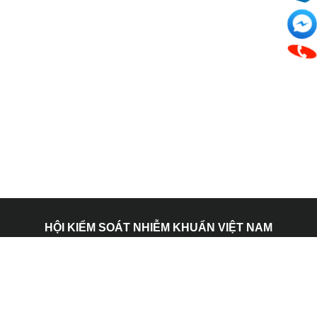
HỘI KIỂM SOÁT NHIỄM KHUẨN VIỆT NAM
Địa chỉ: 107 nội khu Mỹ Hưng, Phường Tân Hưng, Thành
Phố Hồ Chí Minh.
Email: admin@vnics.org