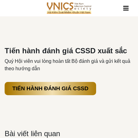
HỘI NGHỊ/HỘI THẢO
Thành viên
Tin tức
Dành cho cá nhân
HỘI NGHỊ/HỘI THẢO 2024
Tin Nội Bộ
Dành cho tổ chức
HỘI NGHỊ/HỘI THẢO 2025
Tin Công Nghệ Khoa Học
Tiến hành đánh giá CSSD xuất sắc
HỘI NGHỊ/HỘI THẢO 2026
Quý Hội viên vui lòng hoàn tất Bộ đánh giá và gửi kết quả
theo hướng dẫn
TIẾN HÀNH ĐÁNH GIÁ CSSD
Bài viết liên quan